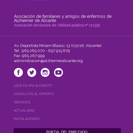
Asociación de familiares y amigos de enfermos de
Alzheimer de Alicante
Asociación declarada de Utilidad pública nº 111332
Av. Deportista Miriam Blasco, 13 (03016, Alicante)
Tel.: 965 265 070 - 657 915 879
Fax: 965 267 999
administracion@alzheimeralicante.org
¿QUÉ ES AFA ALICANTE?
CONSULTAS AL EXPERTO
SERVICIOS
ACTUALIDAD
INSTALACIONES