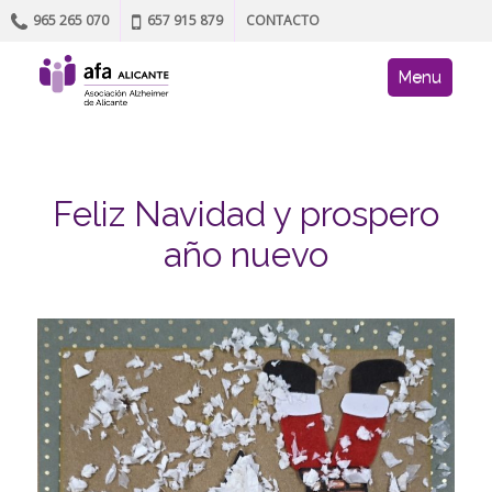
965 265 070
657 915 879
CONTACTO
Skip to content
AFA site navig
Menu
Feliz Navidad y prospero
año nuevo