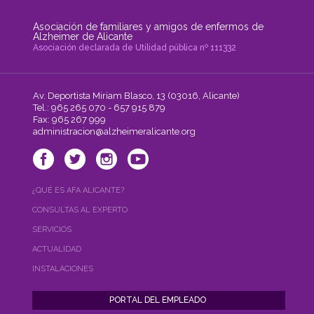
Asociación de familiares y amigos de enfermos de
Alzheimer de Alicante
Asociación declarada de Utilidad pública nº 111332
Av. Deportista Miriam Blasco, 13 (03016, Alicante)
Tel.: 965 265 070 - 657 915 879
Fax: 965 267 999
administracion@alzheimeralicante.org
¿QUÉ ES AFA ALICANTE?
CONSULTAS AL EXPERTO
SERVICIOS
ACTUALIDAD
INSTALACIONES