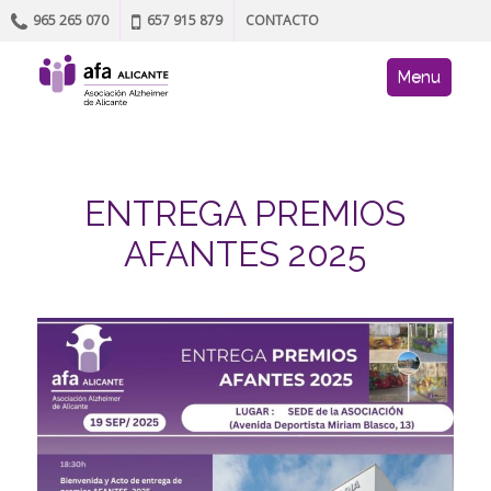
965 265 070
657 915 879
CONTACTO
Skip to content
AFA site navig
Menu
ENTREGA PREMIOS
AFANTES 2025