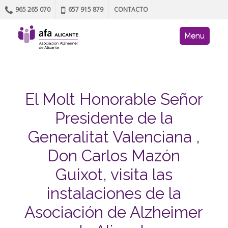
965 265 070
657 915 879
CONTACTO
Skip to content
AFA site navig
Menu
El Molt Honorable Señor
Presidente de la
Generalitat Valenciana ,
Don Carlos Mazón
Guixot, visita las
instalaciones de la
Asociación de Alzheimer