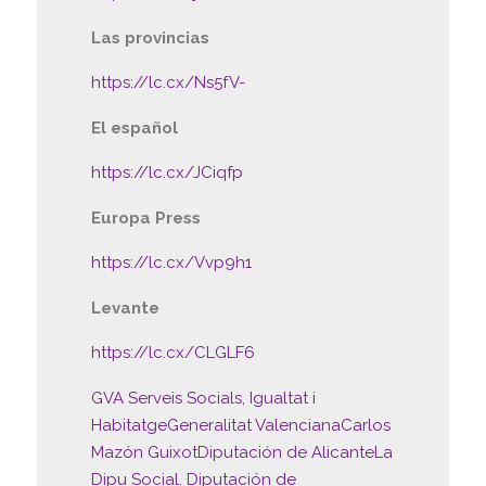
Las provincias
https://lc.cx/Ns5fV-
El español
https://lc.cx/JCiqfp
Europa Press
https://lc.cx/Vvp9h1
Levante
https://lc.cx/CLGLF6
GVA Serveis Socials, Igualtat i
Habitatge
Generalitat Valenciana
Carlos
Mazón Guixot
Diputación de Alicante
La
Dipu Social. Diputación de