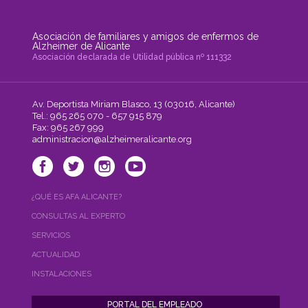
Asociación de familiares y amigos de enfermos de
Alzheimer de Alicante
Asociación declarada de Utilidad pública nº 111332
Av. Deportista Miriam Blasco, 13 (03016, Alicante)
Tel.: 965 265 070 - 657 915 879
Fax: 965 267 999
administracion@alzheimeralicante.org
¿QUÉ ES AFA ALICANTE?
CONSULTAS AL EXPERTO
SERVICIOS
ACTUALIDAD
INSTALACIONES