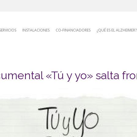
AFA site naviga
SERVICIOS
INSTALACIONES
CO-FINANCIADORES
¿QUÉ ES EL ALZHEIMER?
umental «Tú y yo» salta fr