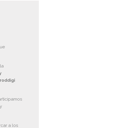
que
la
y
roddigi
rticip
amos
 y
car a los