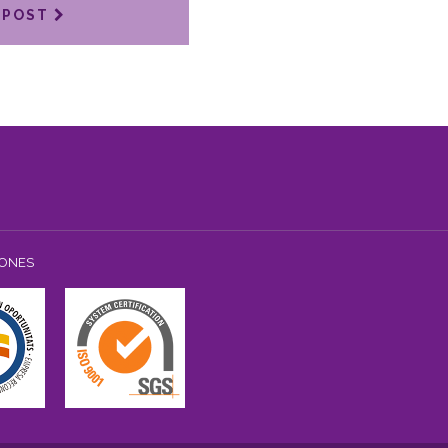
 POST
IONES