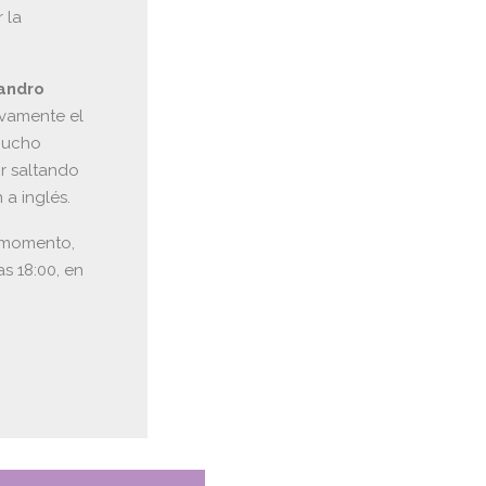
 la
andro
ivamente el
mucho
ir saltando
 a inglés.
e momento,
las 18:00, en