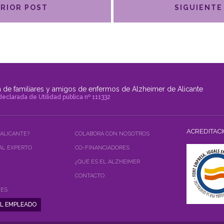
RIOR POST
SIGUIENTE
 de familiares y amigos de enfermos de Alzheimer de Alicante
declarada de Utilidad pública nº 111332
ACREDITAC
 ALICANTE?
COLABORA CON NOSOTROS
AL EXPERTO
CO-FINANCIADORES
¿QUÉ ES EL ALZHEIMER
CONTACTO
NES