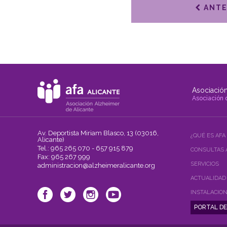
ANTE
Asociación
Asociación 
Av. Deportista Miriam Blasco, 13 (03016,
¿QUÉ ES AFA
Alicante)
Tel.: 965 265 070 - 657 915 879
CONSULTAS 
Fax: 965 267 999
SERVICIOS
administracion@alzheimeralicante.org
ACTUALIDAD
INSTALACIO