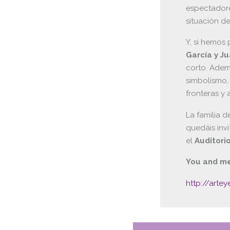
espectadore
situación d
Y, si hemos 
García y J
corto. Adem
simbolismo,
fronteras y 
La familia 
quedáis invi
el
Auditori
You and m
http://arte