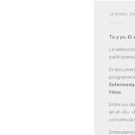
14 enero, 2
Tú y yo, El
La selecció
participamos
El document
programaci
Enfermeda
Films
.
Entre los dí
en el «6», «
conciencia 
Entendemos 