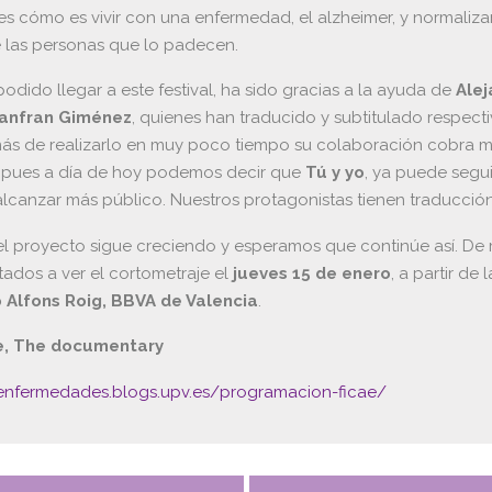
s cómo es vivir con una enfermedad, el alzheimer, y normalizar
e las personas que lo padecen.
podido llegar a este festival, ha sido gracias a la ayuda de
Alej
uanfran Giménez
, quienes han traducido y subtitulado respect
ás de realizarlo en muy poco tiempo su colaboración cobra 
 pues a día de hoy podemos decir que
Tú y yo
, ya puede segu
alcanzar más público. Nuestros protagonistas tienen traducción
del proyecto sigue creciendo y esperamos que continúe así. D
tados a ver el cortometraje el
jueves 15 de enero
, a partir de 
o Alfons Roig, BBVA de Valencia
.
e, The documentary
yenfermedades.blogs.upv.es/programacion-ficae/