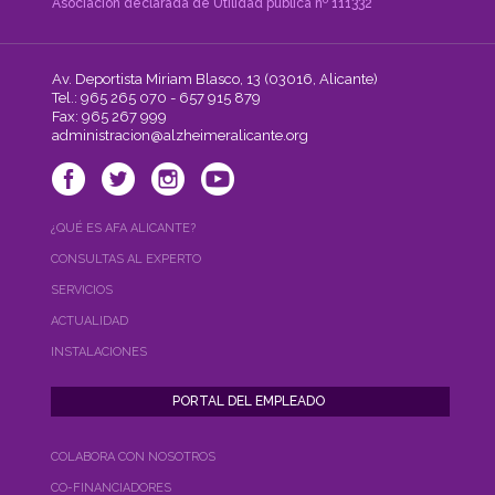
Asociación declarada de Utilidad pública nº 111332
Av. Deportista Miriam Blasco, 13 (03016, Alicante)
Tel.: 965 265 070 - 657 915 879
Fax: 965 267 999
administracion@alzheimeralicante.org
¿QUÉ ES AFA ALICANTE?
CONSULTAS AL EXPERTO
SERVICIOS
ACTUALIDAD
INSTALACIONES
COLABORA CON NOSOTROS
CO-FINANCIADORES