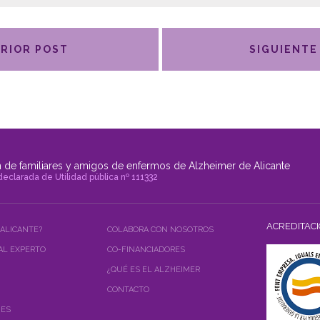
RIOR POST
SIGUIENTE
 de familiares y amigos de enfermos de Alzheimer de Alicante
declarada de Utilidad pública nº 111332
ACREDITAC
 ALICANTE?
COLABORA CON NOSOTROS
AL EXPERTO
CO-FINANCIADORES
¿QUÉ ES EL ALZHEIMER
CONTACTO
NES