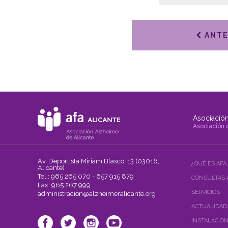
ANTE
Asociación
Asociación 
Av. Deportista Miriam Blasco, 13 (03016,
¿QUÉ ES AFA
Alicante)
Tel.: 965 265 070 - 657 915 879
CONSULTAS 
Fax: 965 267 999
SERVICIOS
administracion@alzheimeralicante.org
ACTUALIDAD
INSTALACIO