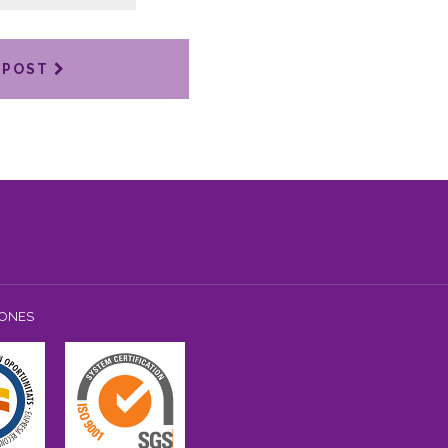
 POST
IONES