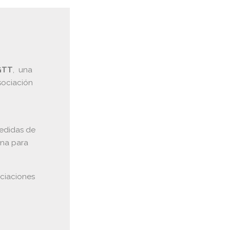
 GTT
, una
sociación
medidas de
ena para
ociaciones