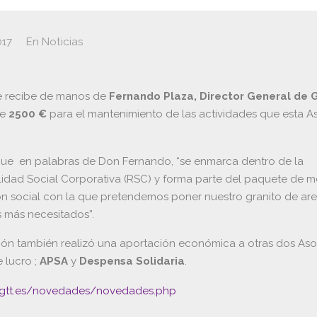
017
En
Noticias
e recibe de manos de
Fernando Plaza, Director General de
de
2500 €
para el mantenimiento de las actividades que esta A
ue en palabras de Don Fernando, “se enmarca dentro de la
idad Social Corporativa (RSC) y forma parte del paquete de 
n social con la que pretendemos poner nuestro granito de ar
s más necesitados”.
ución también realizó una aportación económica a otras dos As
 lucro ;
APSA
y
Despensa Solidaria
.
.gtt.es/novedades/novedades.php