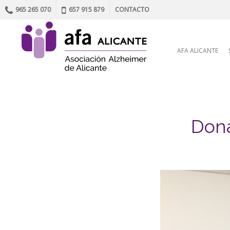
965 265 070
657 915 879
CONTACTO
Skip to content
AFA ALICANTE
Dona