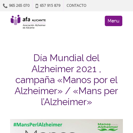
965 265 070
657 915 879
CONTACTO
Skip to content
AFA site navig
Menu
Día Mundial del
Alzheimer 2021 ,
campaña «Manos por el
Alzheimer» / «Mans per
l’Alzheimer»