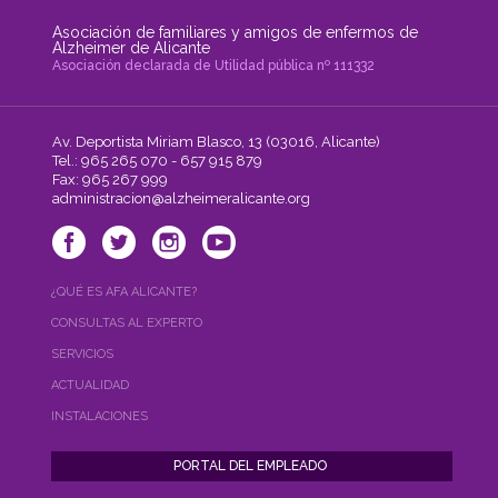
Asociación de familiares y amigos de enfermos de
Alzheimer de Alicante
Asociación declarada de Utilidad pública nº 111332
Av. Deportista Miriam Blasco, 13 (03016, Alicante)
Tel.: 965 265 070 - 657 915 879
Fax: 965 267 999
administracion@alzheimeralicante.org
¿QUÉ ES AFA ALICANTE?
CONSULTAS AL EXPERTO
SERVICIOS
ACTUALIDAD
INSTALACIONES