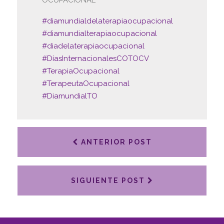
OCUPACIONAL
#diamundialdelaterapiaocupacional
#diamundialterapiaocupacional
#diadelaterapiaocupacional
#DíasInternacionalesCOTOCV
#TerapiaOcupacional
#TerapeutaOcupacional
#DiamundialTO
ANTERIOR POST
SIGUIENTE POST