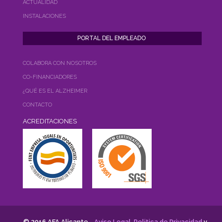
ACTUALIDAD
INSTALACIONES
COLABORA CON NOSOTROS
CO-FINANCIADORES
¿QUÉ ES EL ALZHEIMER
CONTACTO
ACREDITACIONES
© 2016 AFA Alicante -
Aviso Legal
,
Politica de Privacidad
y