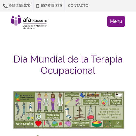
965 265 070
657 915 879
CONTACTO
Skip to content
AFA site navig
Menu
Día Mundial de la Terapia
Ocupacional