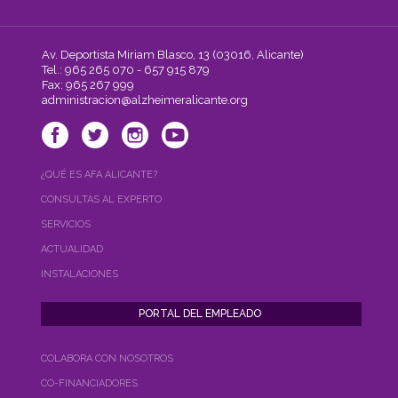
Av. Deportista Miriam Blasco, 13 (03016, Alicante)
Tel.: 965 265 070 - 657 915 879
Fax: 965 267 999
administracion@alzheimeralicante.org
¿QUÉ ES AFA ALICANTE?
CONSULTAS AL EXPERTO
SERVICIOS
ACTUALIDAD
INSTALACIONES
COLABORA CON NOSOTROS
CO-FINANCIADORES