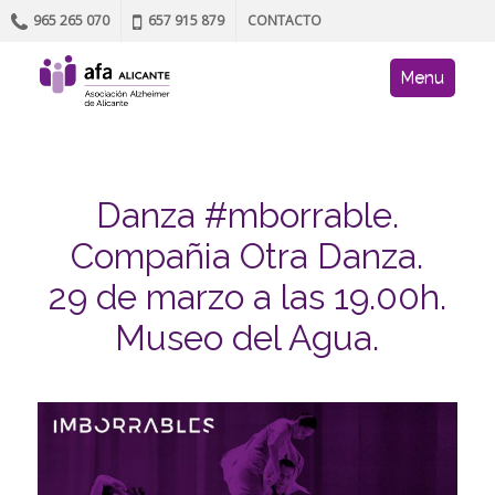
965 265 070
657 915 879
CONTACTO
Skip to content
AFA site navig
Menu
Danza #mborrable.
Compañia Otra Danza.
29 de marzo a las 19.00h.
Museo del Agua.