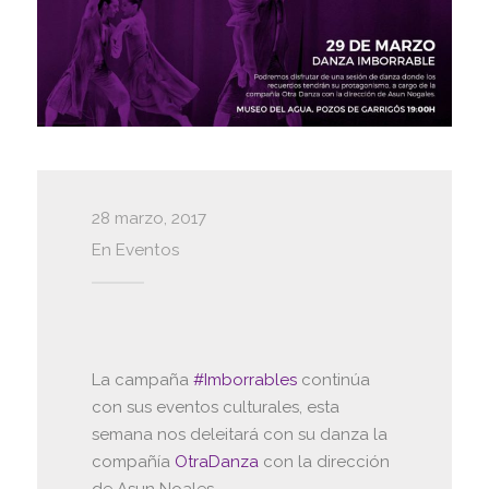
28 marzo, 2017
En
Eventos
La campaña
#Imborrables
continúa
con sus eventos culturales, esta
semana nos deleitará con su danza la
compañía
OtraDanza
con la dirección
de Asun Noales.