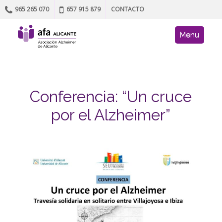
965 265 070
657 915 879
CONTACTO
Skip to content
AFA site navig
Menu
Conferencia: “Un cruce
por el Alzheimer”