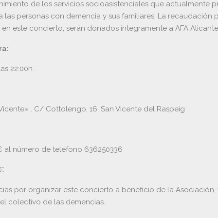
nimiento de los servicios socioasistenciales que actualmente pr
a las personas con demencia y sus familiares. La recaudación p
 en este concierto, serán donados íntegramente a AFA Alicante
ra:
las 22:00h.
Vicente» . C/ Cottolengo, 16. San Vicente del Raspeig
€ al número de teléfono 636250336
€.
as por organizar este concierto a beneficio de la Asociación, y
el colectivo de las demencias.