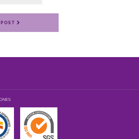
 POST
IONES