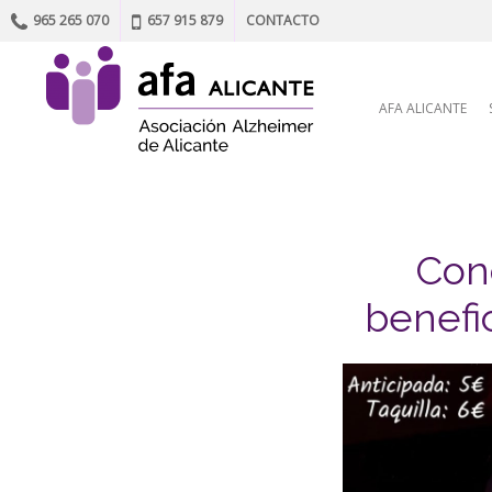
965 265 070
657 915 879
CONTACTO
Skip to content
AFA ALICANTE
Conc
benefic