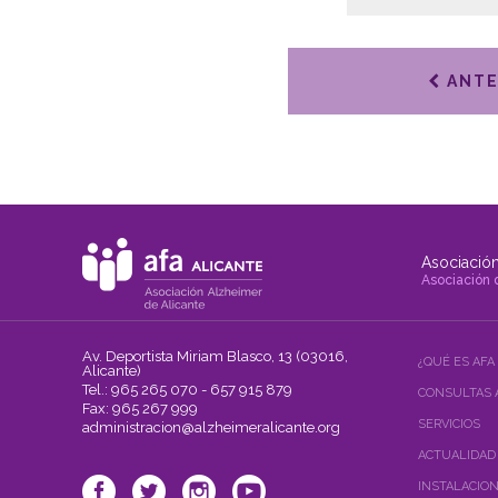
ANTE
Asociación
Asociación 
Av. Deportista Miriam Blasco, 13 (03016,
¿QUÉ ES AFA
Alicante)
Tel.: 965 265 070 - 657 915 879
CONSULTAS 
Fax: 965 267 999
SERVICIOS
administracion@alzheimeralicante.org
ACTUALIDAD
INSTALACIO