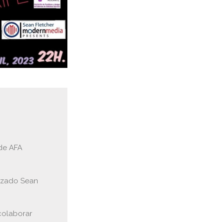
 de AFA
izado Sean
colaborar