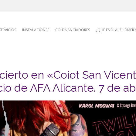
AFA site naviga
SERVICIOS
INSTALACIONES
CO-FINANCIADORES
¿QUÉ ES EL ALZHEIMER?
ierto en «Coiot San Vicen
io de AFA Alicante. 7 de ab