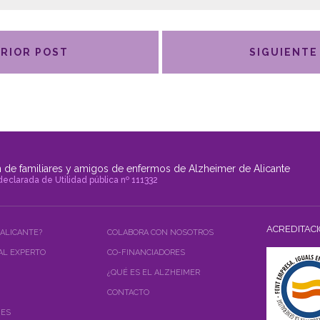
RIOR POST
SIGUIENTE
 de familiares y amigos de enfermos de Alzheimer de Alicante
declarada de Utilidad pública nº 111332
ACREDITAC
 ALICANTE?
COLABORA CON NOSOTROS
AL EXPERTO
CO-FINANCIADORES
¿QUÉ ES EL ALZHEIMER
CONTACTO
NES