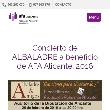
965 265 070
657 915 879
CONTACTO
Skip to content
AFA site navig
Menu
Concierto de
ALBALADRE a beneficio
de AFA Alicante. 2016