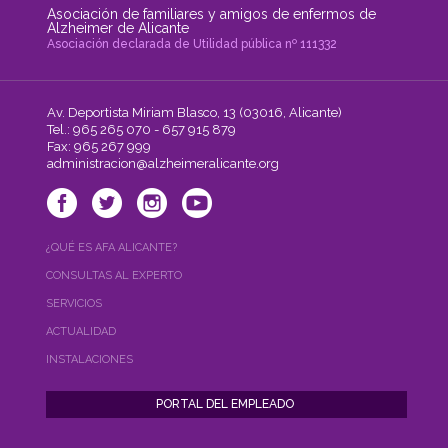
Asociación de familiares y amigos de enfermos de
Alzheimer de Alicante
Asociación declarada de Utilidad pública nº 111332
Av. Deportista Miriam Blasco, 13 (03016, Alicante)
Tel.: 965 265 070 - 657 915 879
Fax: 965 267 999
administracion@alzheimeralicante.org
¿QUÉ ES AFA ALICANTE?
CONSULTAS AL EXPERTO
SERVICIOS
ACTUALIDAD
INSTALACIONES