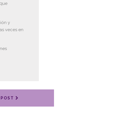
 que
ión y
has veces en
enes
 POST