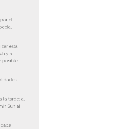
por el
pecial
izar esta
ch y a
r posible
ntidades
la tarde: al
min Sun al
e cada