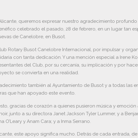
licante, queremos expresar nuestro agradecimiento profundo 
enéfico celebrado el pasado, 28 de febrero, en un lugar tan es
evas de Canelobre, en Busot.
Club Rotary Busot Canelobre Internacional, por impulsar y organ
olidaria con tanta dedicación. Y una mención especial a Irene Ko
esentantes del Club, por su cercanía, su implicación y por hace
oyecto se convierta en una realidad.
adecimiento también al Ayuntamiento de Busot y a todas las e
ras que han apoyado este evento.
esto, gracias de corazón a quienes pusieron música y emoción a 
oir, junto a su directora Janet Jackson Tyler Lummer, y a Benja
ona O’Leary y Anam Cara; y a Inma Serrano.
icante, este apoyo significa mucho. Detrás de cada entrada, d