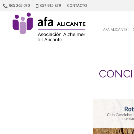
965 265 070
657 915 879
CONTACTO
Skip to content
AFA ALICANTE
CONCI