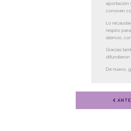
aportación 
conviven co
Lo recaudad
respiro par
silencio, c
Gracias tamb
difundieron 
De nuevo, g
ANTE