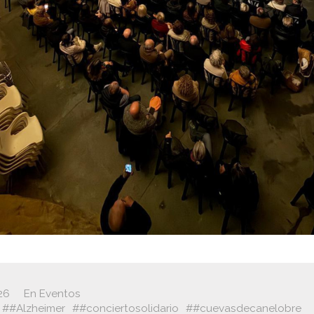
26
En
Eventos
#Alzheimer
#conciertosolidario
#cuevasdecanelobre