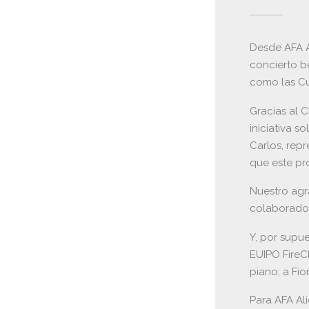
Desde AFA A
concierto b
como las Cu
Gracias al 
iniciativa s
Carlos, repr
que este pr
Nuestro agr
colaborado
Y, por supu
EUIPO FireCh
piano; a Fi
Para AFA Al