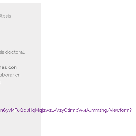
#tesis
sis doctoral,
nas con
laborar en
l
cBn6yvMF0Qo0HqMqjzwzLvVzyCtlrmbV54AJmmshg/viewform?