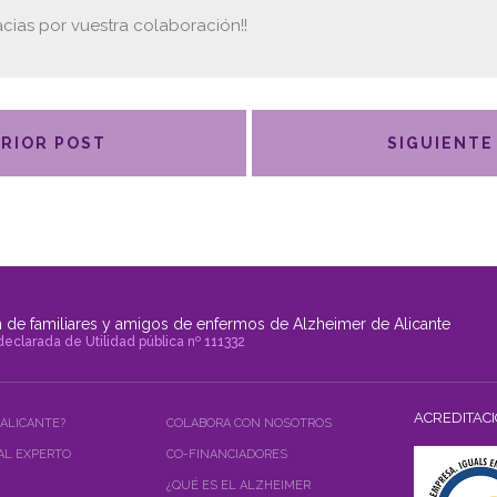
acias por vuestra colaboración!!
RIOR POST
SIGUIENTE
 de familiares y amigos de enfermos de Alzheimer de Alicante
declarada de Utilidad pública nº 111332
ACREDITAC
 ALICANTE?
COLABORA CON NOSOTROS
AL EXPERTO
CO-FINANCIADORES
¿QUÉ ES EL ALZHEIMER