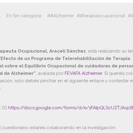
4
En
Sin categoría
#Alzheimer
#terapiaocupacional
apeuta Ocupacional, Araceli Sánchez
, está realizando su te
“Efecto de un Programa de Telerehabilitación de Terapia
l sobre el Equilibrio Ocupacional de cuidadores de perso
 de Alzheimer”
, avalada por
FEVAFA Alzheimer
. Si queréis co
gación, solo debéis pinchar en el siguiente enlace y contestar e
.
 👉🏻
https://docs.google.com/forms/d/e/1FAIpQLScUZTJAq
el cuestionario estaréis colaborando en la investigación.