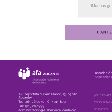
¡¡Muchas gr
ANTE
Asociación
Asociación 
Av. Deportista Miriam Blasco, 13 (03016,
¿QUÉ ES AFA
Alicante)
Tel.: 965 265 070 - 657 915 879
CONSULTAS 
Fax: 965 267 999
SERVICIOS
administracion@alzheimeralicante.org