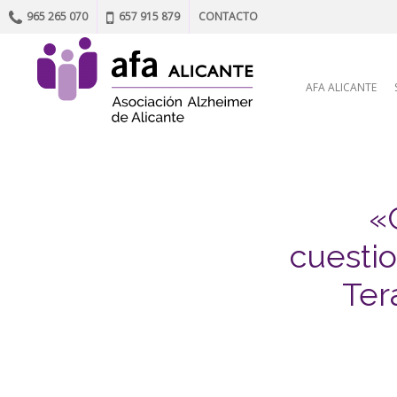
965 265 070
657 915 879
CONTACTO
Skip to content
AFA ALICANTE
«
cuestio
Ter