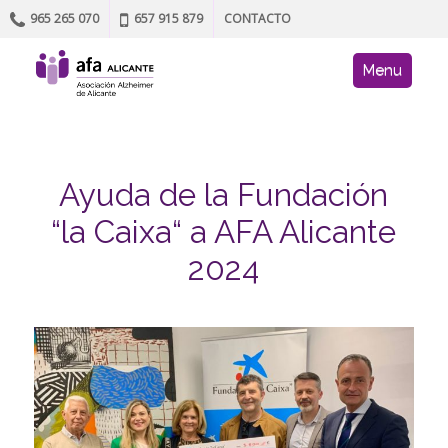
965 265 070
657 915 879
CONTACTO
Skip to content
AFA site navig
Menu
Ayuda de la Fundación
“la Caixa“ a AFA Alicante
2024