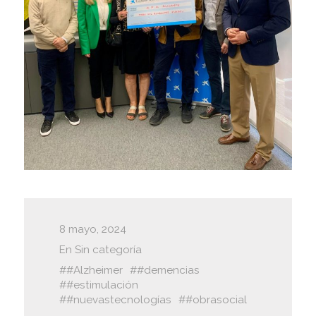
8 mayo, 2024
En
Sin categoría
#Alzheimer
#demencias
#estimulación
#nuevastecnologías
#obrasocial