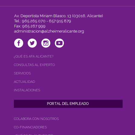
Av. Deportista Miriam Blasco, 13 (03016, Alicante)
Tel.: 965 265 070 - 657 915 879
Fax: 965 267 999
administracion@alzheimeralicante.org
¿QUÉ ES AFA ALICANTE?
CONSULTAS AL EXPERTO
SERVICIOS
ACTUALIDAD
INSTALACIONES
COLABORA CON NOSOTROS
CO-FINANCIADORES