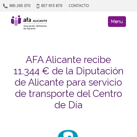
965 265 070
657 915 879
CONTACTO
Skip to content
AFA site navig
Menu
AFA Alicante recibe
11.344 € de la Diputación
de Alicante para servicio
de transporte del Centro
de Día