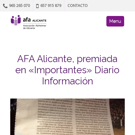
965 265 070
657 915 879
CONTACTO
Skip to content
AFA site navig
Menu
AFA Alicante, premiada
en «Importantes» Diario
Información