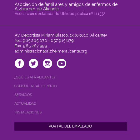
Asociación de familiares y amigos de enfermos de
Alzheimer de Alicante
Asociación declarada de Utilidad pública nº 111332
Av. Deportista Miriam Blasco, 13 (03016, Alicante)
Tel.: 965 265 070 - 657 915 879
Fax: 965 267 999
administracion@alzheimeralicante.org
¿QUÉ ES AFA ALICANTE?
CONSULTAS AL EXPERTO
SERVICIOS
ACTUALIDAD
INSTALACIONES