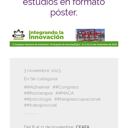
estudios en formato
póster.
3 noviembre, 2023
En
Sin categoría
#Alzheimer
#Congreso
#fisioterapia
#MACA
#psicología
#terapiaocupacional
#trabajosocial
Del 8 al 11 de noviembre
CEAFA