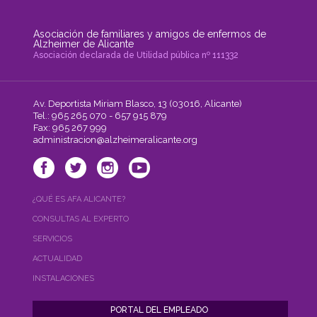
Asociación de familiares y amigos de enfermos de
Alzheimer de Alicante
Asociación declarada de Utilidad pública nº 111332
Av. Deportista Miriam Blasco, 13 (03016, Alicante)
Tel.: 965 265 070 - 657 915 879
Fax: 965 267 999
administracion@alzheimeralicante.org
¿QUÉ ES AFA ALICANTE?
CONSULTAS AL EXPERTO
SERVICIOS
ACTUALIDAD
INSTALACIONES