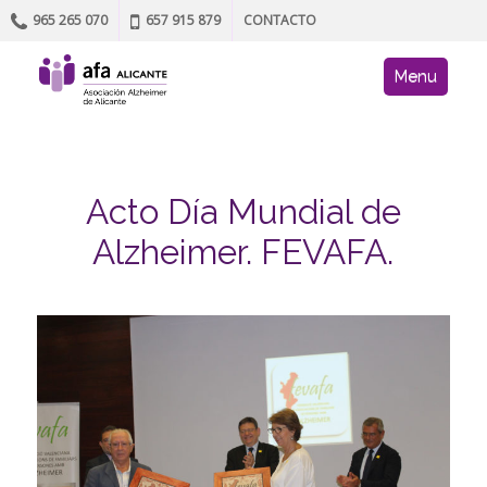
965 265 070
657 915 879
CONTACTO
Skip to content
AFA site navig
Menu
Acto Día Mundial de
Alzheimer. FEVAFA.