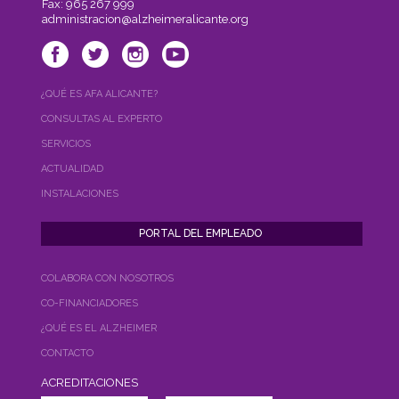
Fax: 965 267 999
administracion@alzheimeralicante.org
¿QUÉ ES AFA ALICANTE?
CONSULTAS AL EXPERTO
SERVICIOS
ACTUALIDAD
INSTALACIONES
COLABORA CON NOSOTROS
CO-FINANCIADORES
¿QUÉ ES EL ALZHEIMER
CONTACTO
ACREDITACIONES