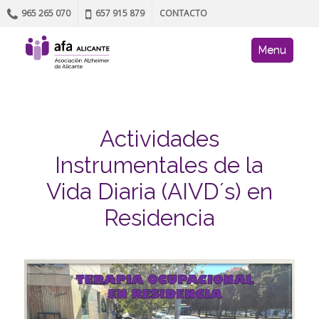
965 265 070
657 915 879
CONTACTO
Skip to content
AFA site navig
Menu
Actividades
Instrumentales de la
Vida Diaria (AIVD´s) en
Residencia