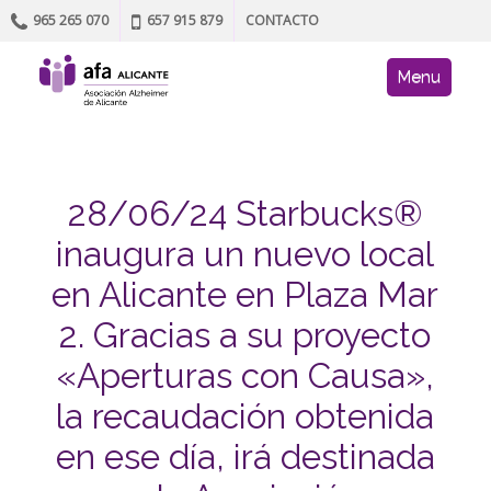
965 265 070
657 915 879
CONTACTO
Skip to content
AFA site navig
Menu
28/06/24 Starbucks®
inaugura un nuevo local
en Alicante en Plaza Mar
2. Gracias a su proyecto
«Aperturas con Causa»,
la recaudación obtenida
en ese día, irá destinada