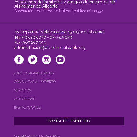
Asociación de familiares y amigos de enfermos de
Alzheimer de Alicante
Asociación declarada de Utilidad pública nº 111332
Av. Deportista Miriam Blasco, 13 (03016, Alicante)
Tel.: 965 265 070 - 657 915 879
Fax: 965 267 999
administracion@alzheimeralicante.org
¿QUÉ ES AFA ALICANTE?
CONSULTAS AL EXPERTO
SERVICIOS
ACTUALIDAD
INSTALACIONES
COLABORA CON NOSOTROS