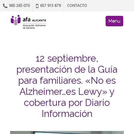
965 265 070
657 915 879
CONTACTO
Skip to content
AFA site navig
Menu
12 septiembre,
presentación de la Guía
para familiares. «No es
Alzheimer…es Lewy» y
cobertura por Diario
Información