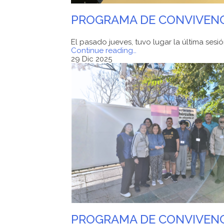
PROGRAMA DE CONVIVENCI
El pasado jueves, tuvo lugar la última sesi
"PROGRAMA
Continue reading
…
DE
29 Dic 2025
CONVIVENCIA
AFA
ALICANTE
Y
HÉRCULES
CF"
PROGRAMA DE CONVIVENCI