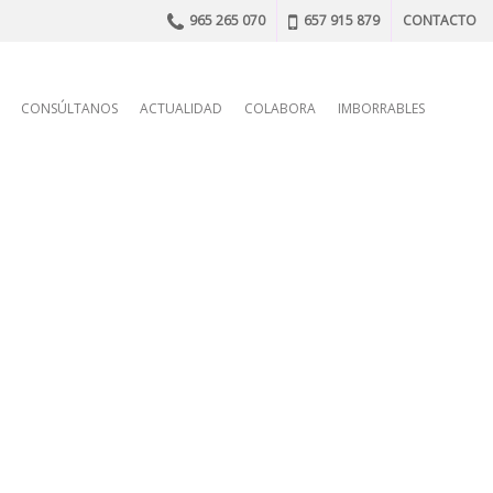
965 265 070
657 915 879
CONTACTO
n
CONSÚLTANOS
ACTUALIDAD
COLABORA
IMBORRABLES