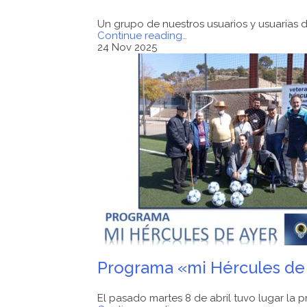
Un grupo de nuestros usuarios y usuarias 
"PROGRAMA
Continue reading
…
DE
24 Nov 2025
CONVIVENCIA
AFA
ALICANTE
Y
HÉRCULES
CF"
Programa «mi Hércules de
El pasado martes 8 de abril tuvo lugar la p