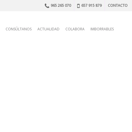
965 265 070
657 915 879
CONTACTO
n
CONSÚLTANOS
ACTUALIDAD
COLABORA
IMBORRABLES