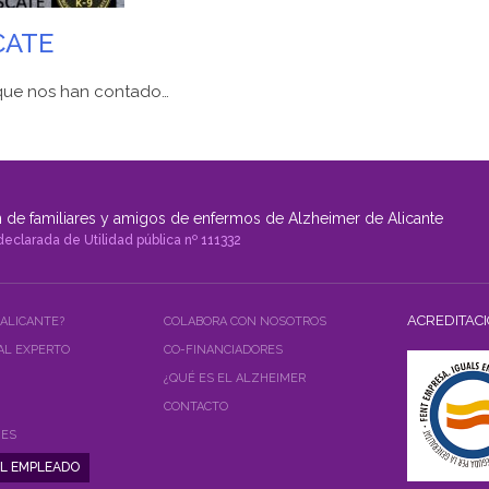
CATE
 que nos han contado…
 de familiares y amigos de enfermos de Alzheimer de Alicante
declarada de Utilidad pública nº 111332
ACREDITAC
 ALICANTE?
COLABORA CON NOSOTROS
AL EXPERTO
CO-FINANCIADORES
¿QUÉ ES EL ALZHEIMER
CONTACTO
NES