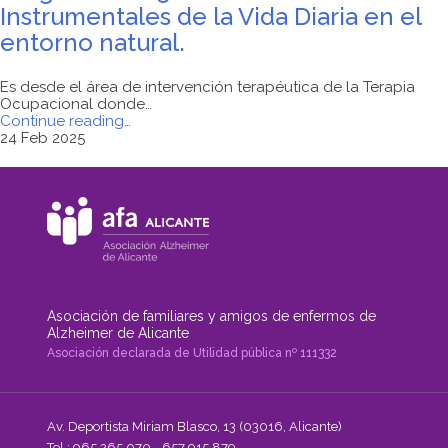
Instrumentales de la Vida Diaria en el
entorno natural.
Es desde el área de intervención terapéutica de la Terapia
Ocupacional donde…
"Programa
Continue reading
…
2025
24 Feb 2025
de
Talleres
Instrumentales
de
la
Vida
Diaria
en
el
entorno
Asociación de familiares y amigos de enfermos de
natural."
Alzheimer de Alicante
Asociación declarada de Utilidad pública nº 111332
Av. Deportista Miriam Blasco, 13 (03016, Alicante)
Tel.: 965 265 070 - 657 915 879