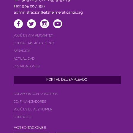
Fax: 965 267 999
administracion@alzheimeralicante.org
¿QUÉ ES AFA ALICANTE?
CONSULTAS AL EXPERTO
SERVICIOS
ACTUALIDAD
INSTALACIONES
COLABORA CON NOSOTROS
CO-FINANCIADORES
¿QUÉ ES EL ALZHEIMER
CONTACTO
ACREDITACIONES