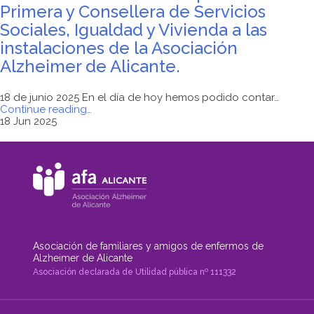
Primera y Consellera de Servicios
Sociales, Igualdad y Vivienda a las
instalaciones de la Asociación
Alzheimer de Alicante.
18 de junio 2025 En el día de hoy hemos podido contar…
"Visita
Continue reading
…
de
18 Jun 2025
la
Ilma
Sra.
Vicepresidenta
Primera
y
Consellera
de
Servicios
Sociales,
Asociación de familiares y amigos de enfermos de
Igualdad
Alzheimer de Alicante
y
Asociación declarada de Utilidad pública nº 111332
Vivienda
a
las
instalaciones