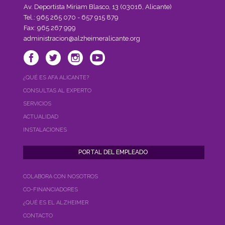
de
Av. Deportista Miriam Blasco, 13 (03016, Alicante)
la
Tel.: 965 265 070 - 657 915 879
Asociación
Fax: 965 267 999
Alzheimer
administracion@alzheimeralicante.org
de
Alicante."
¿QUÉ ES AFA ALICANTE?
CONSULTAS AL EXPERTO
SERVICIOS
ACTUALIDAD
INSTALACIONES
COLABORA CON NOSOTROS
CO-FINANCIADORES
¿QUÉ ES EL ALZHEIMER
CONTACTO