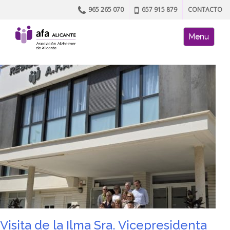
965 265 070
657 915 879
CONTACTO
Skip to content
AFA site naviga
Menu
Visita de la Ilma Sra. Vicepresidenta