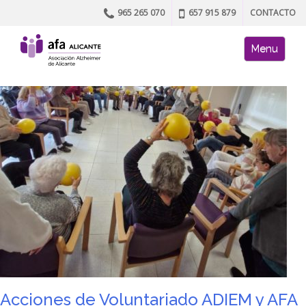
965 265 070
657 915 879
CONTACTO
Skip to content
AFA site naviga
Menu
Acciones de Voluntariado ADIEM y AFA