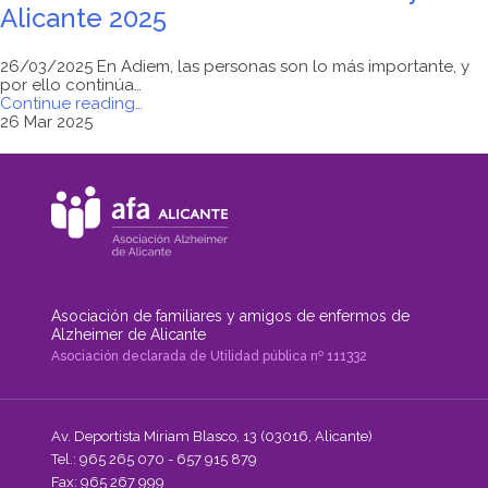
Alicante 2025
26/03/2025 En Adiem, las personas son lo más importante, y
por ello continúa…
"Acciones
Continue reading
…
de
26 Mar 2025
Voluntariado
ADIEM
y
AFA
Alicante
2025"
Asociación de familiares y amigos de enfermos de
Alzheimer de Alicante
Asociación declarada de Utilidad pública nº 111332
Av. Deportista Miriam Blasco, 13 (03016, Alicante)
Tel.: 965 265 070 - 657 915 879
Fax: 965 267 999