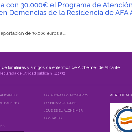
sa con 30.000€ el Programa de Atención 
 en Demencias de la Residencia de AFA A
aportación de 30.000 euros al…
 de familiares y amigos de enfermos de Alzheimer de Alicante
declarada de Utilidad pública nº 111332
ACREDITAC
 ALICANTE?
COLABORA CON NOSOTROS
AL EXPERTO
CO-FINANCIADORES
¿QUÉ ES EL ALZHEIMER
CONTACTO
NES