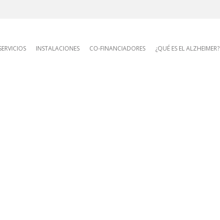
AFA site navigatio
SERVICIOS
INSTALACIONES
CO-FINANCIADORES
¿QUÉ ES EL ALZHEIMER?