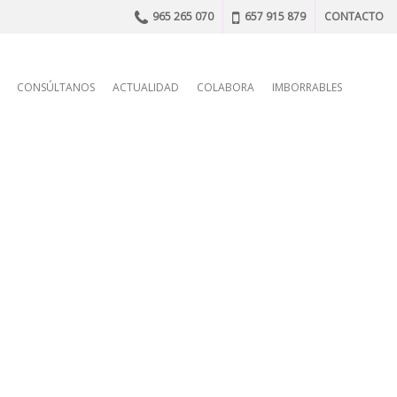
965 265 070
657 915 879
CONTACTO
n
CONSÚLTANOS
ACTUALIDAD
COLABORA
IMBORRABLES