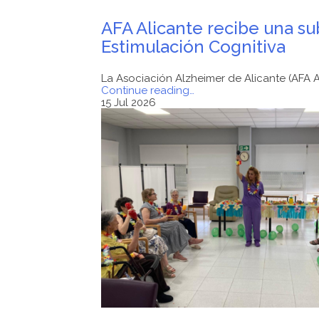
AFA Alicante recibe una su
Estimulación Cognitiva
La Asociación Alzheimer de Alicante (AFA 
"AFA
Continue reading
…
Alicante
15 Jul 2026
recibe
una
subvención
de
la
Diputación
de
Alicante
para
su
Taller
de
Estimulación
Cognitiva"