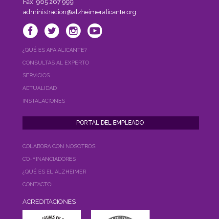
Fax: 965 267 999
administracion@alzheimeralicante.org
¿QUÉ ES AFA ALICANTE?
CONSULTAS AL EXPERTO
SERVICIOS
ACTUALIDAD
INSTALACIONES
COLABORA CON NOSOTROS
CO-FINANCIADORES
¿QUÉ ES EL ALZHEIMER
CONTACTO
ACREDITACIONES