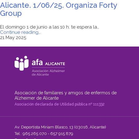
Alicante. 1/06/25. Organiza Forty
Group
El domingo 1 de junio a las 10 h. te espera la…
"Carrera
Continue reading
…
solidaria
21 May 2025
a
beneficio
de
AFA
Alicante.
1/06/25.
Organiza
Forty
Group"
Asociación de familiares y amigos de enfermos de
Alzheimer de Alicante
Asociación declarada de Utilidad pública nº 111332
Av. Deportista Miriam Blasco, 13 (03016, Alicante)
Tel.: 965 265 070 - 657 915 879