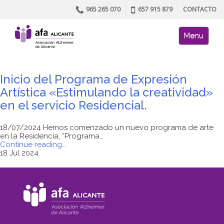
965 265 070
657 915 879
CONTACTO
Skip to content
AFA site naviga
Menu
Inicio del Programa de Expresión
Artística «Estimulando la creatividad»
en el servicio Residencial.
18/07/2024 Hemos comenzado un nuevo programa de arte
en la Residencia, “Programa…
"Inicio
Continue reading
…
del
18 Jul 2024
Programa
de
Expresión
Artística
«Estimulando
la
creatividad»
en