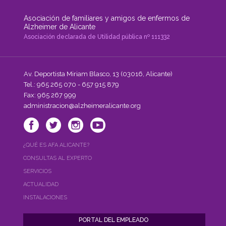
el
servicio
Asociación de familiares y amigos de enfermos de
Residencial."
Alzheimer de Alicante
Asociación declarada de Utilidad pública nº 111332
Av. Deportista Miriam Blasco, 13 (03016, Alicante)
Tel.: 965 265 070 - 657 915 879
Fax: 965 267 999
administracion@alzheimeralicante.org
¿QUÉ ES AFA ALICANTE?
CONSULTAS AL EXPERTO
SERVICIOS
ACTUALIDAD
INSTALACIONES