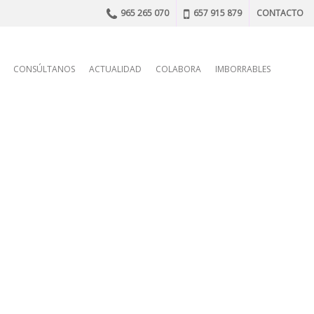
965 265 070
657 915 879
CONTACTO
n
CONSÚLTANOS
ACTUALIDAD
COLABORA
IMBORRABLES