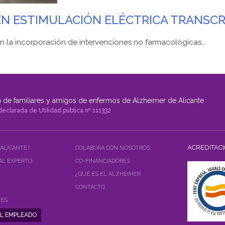
EN ESTIMULACIÓN ELÉCTRICA TRANSC
 la incorporación de intervenciones no farmacológicas…
 de familiares y amigos de enfermos de Alzheimer de Alicante
declarada de Utilidad pública nº 111332
ACREDITAC
 ALICANTE?
COLABORA CON NOSOTROS
AL EXPERTO
CO-FINANCIADORES
¿QUÉ ES EL ALZHEIMER
CONTACTO
NES