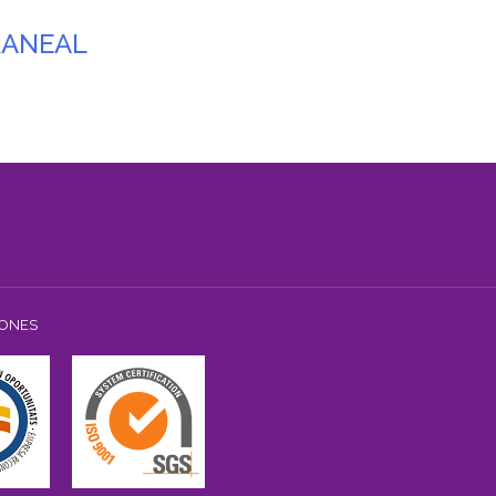
RANEAL
IONES