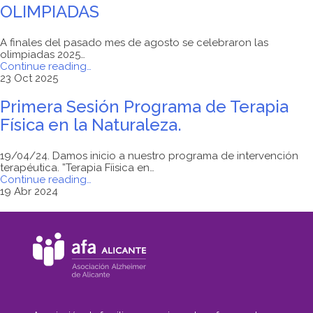
OLIMPIADAS
A finales del pasado mes de agosto se celebraron las
olimpiadas 2025…
"TERAPIA
Continue reading
…
FÍSICA
23 Oct 2025
EN
LA
Primera Sesión Programa de Terapia
NATURALEZA
Física en la Naturaleza.
–
OLIMPIADAS"
19/04/24. Damos inicio a nuestro programa de intervención
terapéutica. ”Terapia Fíisica en…
"Primera
Continue reading
…
Sesión
19 Abr 2024
Programa
de
Terapia
Física
en
la
Naturaleza."