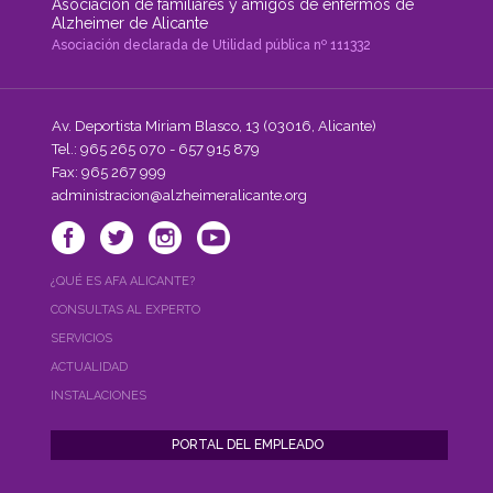
Asociación de familiares y amigos de enfermos de
Alzheimer de Alicante
Asociación declarada de Utilidad pública nº 111332
Av. Deportista Miriam Blasco, 13 (03016, Alicante)
Tel.: 965 265 070 - 657 915 879
Fax: 965 267 999
administracion@alzheimeralicante.org
¿QUÉ ES AFA ALICANTE?
CONSULTAS AL EXPERTO
SERVICIOS
ACTUALIDAD
INSTALACIONES