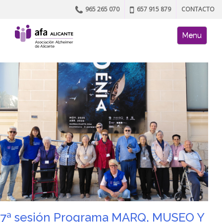
965 265 070
657 915 879
CONTACTO
Skip to content
AFA site naviga
Menu
7ª sesión Programa MARQ, MUSEO Y