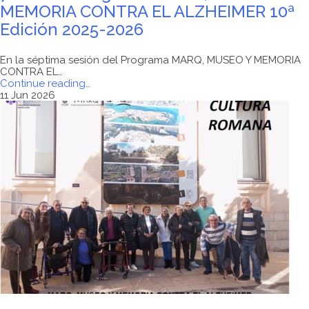
MEMORIA CONTRA EL ALZHEIMER 10ª
Edición 2025-2026
En la séptima sesión del Programa MARQ, MUSEO Y MEMORIA
CONTRA EL…
"7ª
Continue reading
…
sesión
11 Jun 2026
Programa
MARQ,
MUSEO
Y
MEMORIA
CONTRA
EL
ALZHEIMER
10ª
Edición
2025-
2026"