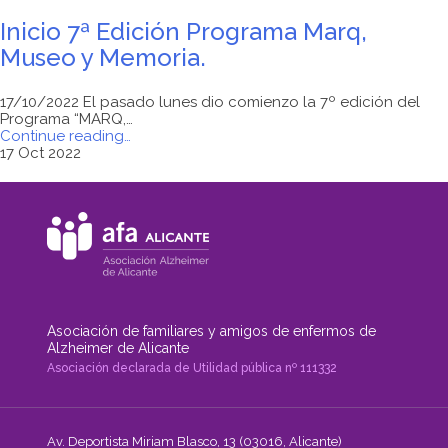
Inicio 7ª Edición Programa Marq,
Museo y Memoria.
17/10/2022 El pasado lunes dio comienzo la 7º edición del
Programa “MARQ,…
"Inicio
Continue reading
…
7ª
17 Oct 2022
Edición
Programa
Marq,
Museo
y
Memoria."
Asociación de familiares y amigos de enfermos de
Alzheimer de Alicante
Asociación declarada de Utilidad pública nº 111332
Av. Deportista Miriam Blasco, 13 (03016, Alicante)