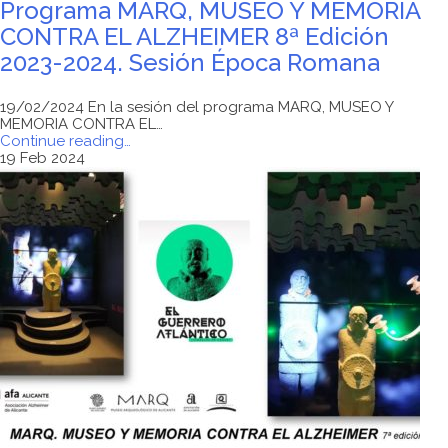
Programa MARQ, MUSEO Y MEMORIA
CONTRA EL ALZHEIMER 8ª Edición
2023-2024. Sesión Época Romana
19/02/2024 En la sesión del programa MARQ, MUSEO Y
MEMORIA CONTRA EL…
"Programa
Continue reading
…
MARQ,
19 Feb 2024
MUSEO
Y
MEMORIA
CONTRA
EL
ALZHEIMER
8ª
Edición
2023-
2024.
Sesión
Época
Romana"