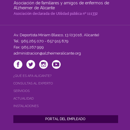
Asociación de familiares y amigos de enfermos de
Alzheimer de Alicante
Asociación declarada de Utilidad pública nº 111332
Av. Deportista Miriam Blasco, 13 (03016, Alicante)
Tel.: 965 265 070 - 657 915 879
Fax: 965 267 999
administracion@alzheimeralicante.org
¿QUÉ ES AFA ALICANTE?
CONSULTAS AL EXPERTO
SERVICIOS
ACTUALIDAD
INSTALACIONES