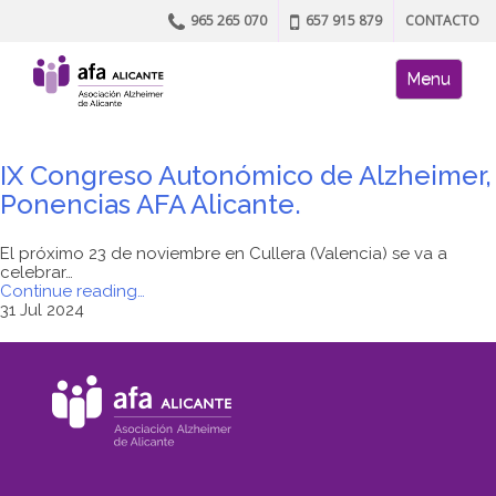
965 265 070
657 915 879
CONTACTO
Skip to content
AFA site naviga
Menu
IX Congreso Autonómico de Alzheimer,
Ponencias AFA Alicante.
El próximo 23 de noviembre en Cullera (Valencia) se va a
celebrar…
"IX
Continue reading
…
Congreso
31 Jul 2024
Autonómico
de
Alzheimer,
Ponencias
AFA
Alicante."