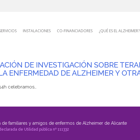
AFA site navigatio
SERVICIOS
INSTALACIONES
CO-FINANCIADORES
¿QUÉ ES EL ALZHEIMER?
IZACIÓN DE INVESTIGACIÓN SOBRE TER
LA ENFERMEDAD DE ALZHEIMER Y OTR
 14h celebramos…
 de familiares y amigos de enfermos de Alzheimer de Alicante
declarada de Utilidad pública nº 111332