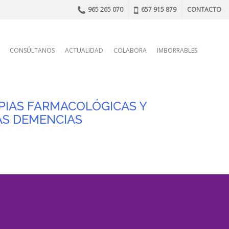
965 265 070
657 915 879
CONTACTO
n
CONSÚLTANOS
ACTUALIDAD
COLABORA
IMBORRABLES
APIAS FARMACOLÓGICAS Y
AS DEMENCIAS