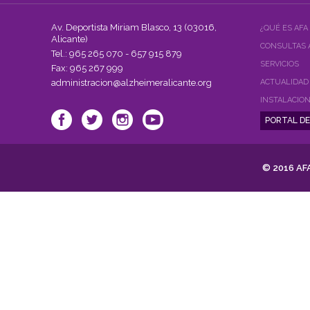
NO
FARMACOLÓGICAS
Av. Deportista Miriam Blasco, 13 (03016,
¿QUÉ ES AFA
EN
Alicante)
LA
CONSULTAS 
Tel.: 965 265 070 - 657 915 879
ENFERMEDAD
SERVICIOS
Fax: 965 267 999
DE
ALZHEIMER
administracion@alzheimeralicante.org
ACTUALIDAD
Y
INSTALACIO
OTRAS
DEMENCIAS"
© 2016 AFA