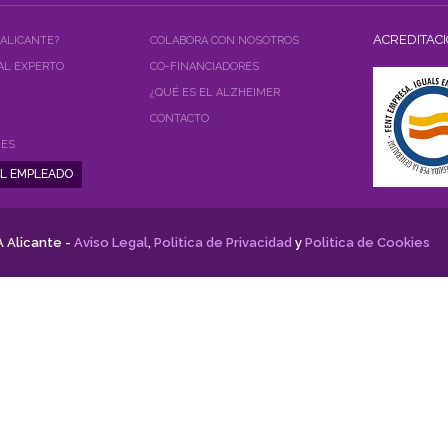
ACREDITAC
 ALICANTE?
COLABORA CON NOSOTROS
AL EXPERTO
CO-FINANCIADORES
¿QUÉ ES EL ALZHEIMER
CONTACTO
NES
 Alicante -
Aviso Legal
,
Politica de Privacidad
y
Politica de Cookies