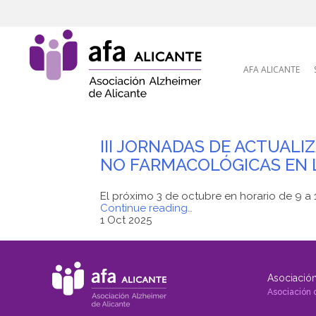
Skip to content
AFA ALICANTE
III JORNADAS DE ACTUAL
NO FARMACOLÓGICAS EN 
El próximo 3 de octubre en horario de 9 a
"III
Continue reading
…
JORNADAS
1 Oct 2025
DE
ACTUALIZACIÓN
DE
INVESTIGACIÓN
Asociación
SOBRE
TERAPIAS
Asociación 
FARMACOLÓGICAS
Y