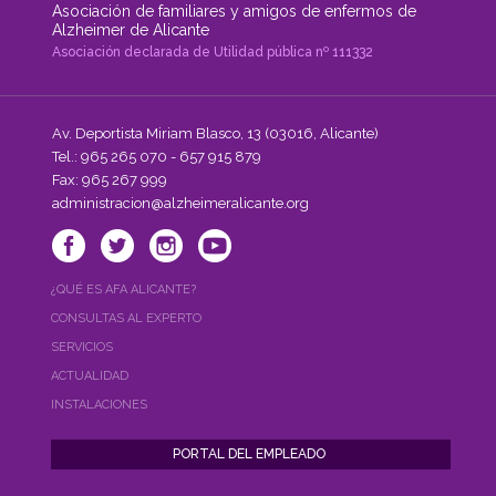
Asociación de familiares y amigos de enfermos de
Alzheimer de Alicante
Asociación declarada de Utilidad pública nº 111332
Av. Deportista Miriam Blasco, 13 (03016, Alicante)
Tel.: 965 265 070 - 657 915 879
Fax: 965 267 999
administracion@alzheimeralicante.org
¿QUÉ ES AFA ALICANTE?
CONSULTAS AL EXPERTO
SERVICIOS
ACTUALIDAD
INSTALACIONES