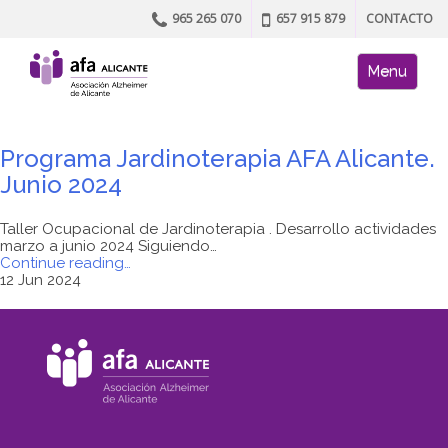
965 265 070
657 915 879
CONTACTO
Skip to content
AFA site naviga
Menu
Programa Jardinoterapia AFA Alicante.
Junio 2024
Taller Ocupacional de Jardinoterapia . Desarrollo actividades
marzo a junio 2024 Siguiendo…
"Programa
Continue reading
…
Jardinoterapia
12 Jun 2024
AFA
Alicante.
Junio
2024"