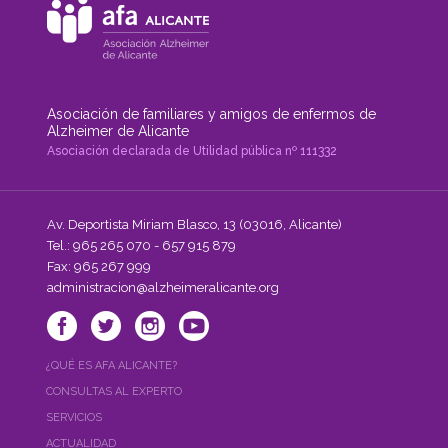
de
Atención
Sociosanitaria
y
Terapéutica
especializada
en
Asociación de familiares y amigos de enfermos de
demencias
Alzheimer de Alicante
en
Asociación declarada de Utilidad pública nº 111332
la
Residencia
AFA
Alicante.
Noticia,
Av. Deportista Miriam Blasco, 13 (03016, Alicante)
Diario
Tel.: 965 265 070 - 657 915 879
Información
Fax: 965 267 999
de
administracion@alzheimeralicante.org
Alicante"
¿QUÉ ES AFA ALICANTE?
CONSULTAS AL EXPERTO
SERVICIOS
ACTUALIDAD