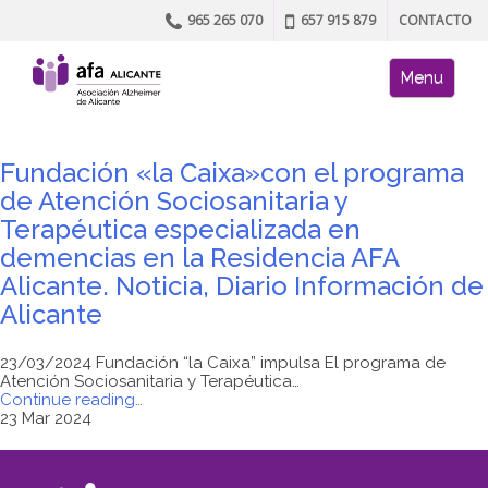
965 265 070
657 915 879
CONTACTO
Skip to content
AFA site naviga
Menu
Fundación «la Caixa»con el programa
de Atención Sociosanitaria y
Terapéutica especializada en
demencias en la Residencia AFA
Alicante. Noticia, Diario Información de
Alicante
23/03/2024 Fundación “la Caixa” impulsa El programa de
Atención Sociosanitaria y Terapéutica…
"Fundación
Continue reading
…
«la
23 Mar 2024
Caixa»con
el
programa