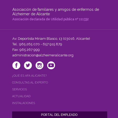
el
servicio
Asociación de familiares y amigos de enfermos de
Residencial."
Alzheimer de Alicante
Asociación declarada de Utilidad pública nº 111332
Av. Deportista Miriam Blasco, 13 (03016, Alicante)
Tel.: 965 265 070 - 657 915 879
Fax: 965 267 999
administracion@alzheimeralicante.org
¿QUÉ ES AFA ALICANTE?
CONSULTAS AL EXPERTO
SERVICIOS
ACTUALIDAD
INSTALACIONES