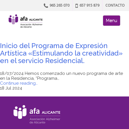
965 265 070
657 915 879
CONTACTO
Skip to content
AFA site naviga
Menu
Inicio del Programa de Expresión
Artística «Estimulando la creatividad»
en el servicio Residencial.
18/07/2024 Hemos comenzado un nuevo programa de arte
en la Residencia, “Programa…
"Inicio
Continue reading
…
del
18 Jul 2024
Programa
de
Expresión
Artística
«Estimulando
la
creatividad»
en