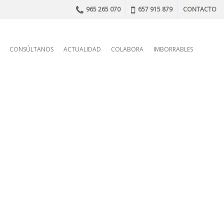
965 265 070
657 915 879
CONTACTO
n
CONSÚLTANOS
ACTUALIDAD
COLABORA
IMBORRABLES