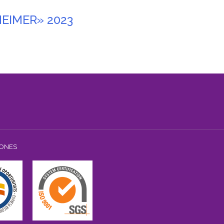
EIMER» 2023
IONES