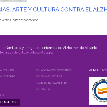
AS. ARTE Y CULTURA CONTRA EL ALZH
 de Arte Contemporáneo…
 de familiares y amigos de enfermos de Alzheimer de Alicante
declarada de Utilidad pública nº 111332
ACREDITAC
 ALICANTE?
COLABORA CON NOSOTROS
AL EXPERTO
CO-FINANCIADORES
¿QUÉ ES EL ALZHEIMER
CONTACTO
NES