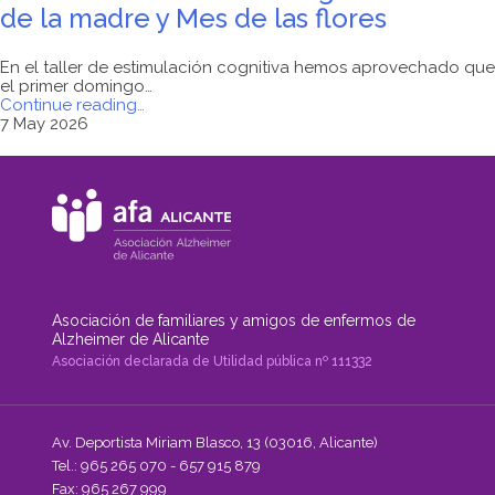
de la madre y Mes de las flores
En el taller de estimulación cognitiva hemos aprovechado que
el primer domingo…
"Taller
Continue reading
…
de
7 May 2026
Estimulación
Cognitiva:
Día
de
la
madre
y
Mes
de
las
Asociación de familiares y amigos de enfermos de
flores"
Alzheimer de Alicante
Asociación declarada de Utilidad pública nº 111332
Av. Deportista Miriam Blasco, 13 (03016, Alicante)
Tel.: 965 265 070 - 657 915 879
Fax: 965 267 999