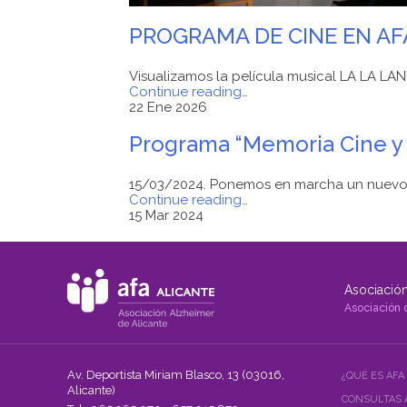
PROGRAMA DE CINE EN AF
Visualizamos la película musical LA LA LAND
"PROGRAMA
Continue reading
…
DE
22 Ene 2026
CINE
EN
Programa “Memoria Cine y 
AFA
ALICANTE"
15/03/2024. Ponemos en marcha un nuevo
"Programa
Continue reading
…
“Memoria
15 Mar 2024
Cine
y
Radio
AFA
Asociación
Alicante»
Primera
Asociación 
Edición.
2024"
Av. Deportista Miriam Blasco, 13 (03016,
¿QUÉ ES AFA
Alicante)
CONSULTAS 