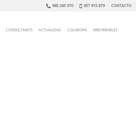
965 265 070
657 915 879
CONTACTO
n
CONSÚLTANOS
ACTUALIDAD
COLABORA
IMBORRABLES