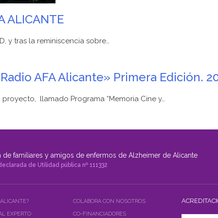
A ALICANTE
, y tras la reminiscencia sobre…
Radio AFA Alicante» Primera Edición. 2
 proyecto, llamado Programa “Memoria Cine y…
 de familiares y amigos de enfermos de Alzheimer de Alicante
declarada de Utilidad pública nº 111332
ACREDITAC
 ALICANTE?
COLABORA CON NOSOTROS
AL EXPERTO
CO-FINANCIADORES