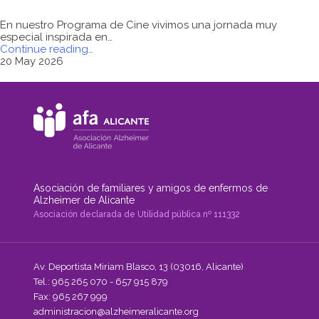
En nuestro Programa de Cine vivimos una jornada muy
especial inspirada en…
"PROGRAMA
Continue reading
…
DE
20 May 2026
CINE
EN
AFA
ALICANTE"
Asociación de familiares y amigos de enfermos de
Alzheimer de Alicante
Asociación declarada de Utilidad pública nº 111332
Av. Deportista Miriam Blasco, 13 (03016, Alicante)
Tel.: 965 265 070 - 657 915 879
Fax: 965 267 999
administracion@alzheimeralicante.org