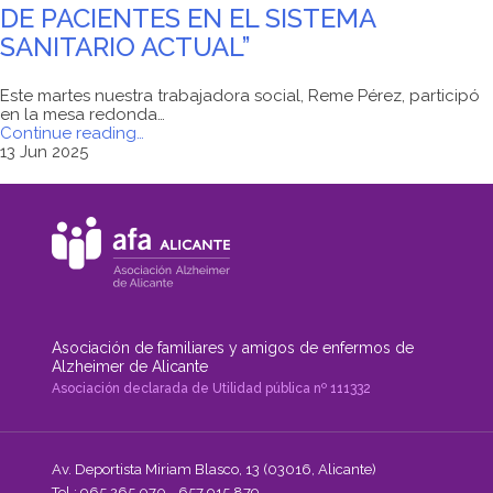
DE PACIENTES EN EL SISTEMA
SANITARIO ACTUAL”
Este martes nuestra trabajadora social, Reme Pérez, participó
en la mesa redonda…
"MESA
Continue reading
…
REDONDA
13 Jun 2025
“LAS
ASOCIACIONES
DE
PACIENTES
EN
EL
SISTEMA
SANITARIO
ACTUAL”"
Asociación de familiares y amigos de enfermos de
Alzheimer de Alicante
Asociación declarada de Utilidad pública nº 111332
Av. Deportista Miriam Blasco, 13 (03016, Alicante)
Tel.: 965 265 070 - 657 915 879