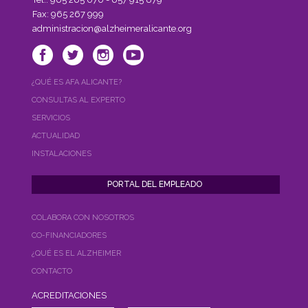
Fax: 965 267 999
administracion@alzheimeralicante.org
¿QUÉ ES AFA ALICANTE?
CONSULTAS AL EXPERTO
SERVICIOS
ACTUALIDAD
INSTALACIONES
COLABORA CON NOSOTROS
CO-FINANCIADORES
¿QUÉ ES EL ALZHEIMER
CONTACTO
ACREDITACIONES