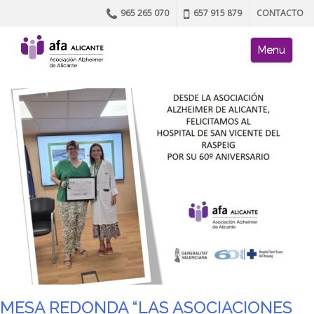
965 265 070
657 915 879
CONTACTO
Skip to content
AFA site naviga
Menu
MESA REDONDA “LAS ASOCIACIONES