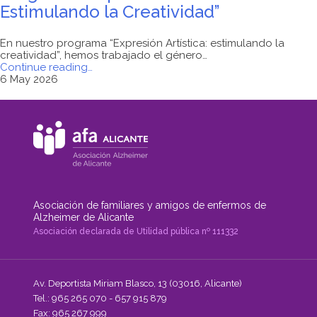
Estimulando la Creatividad”
En nuestro programa “Expresión Artística: estimulando la
creatividad”, hemos trabajado el género…
"Programa
Continue reading
…
“Expresión
6 May 2026
Artística:
Estimulando
la
Creatividad”"
Asociación de familiares y amigos de enfermos de
Alzheimer de Alicante
Asociación declarada de Utilidad pública nº 111332
Av. Deportista Miriam Blasco, 13 (03016, Alicante)
Tel.: 965 265 070 - 657 915 879
Fax: 965 267 999