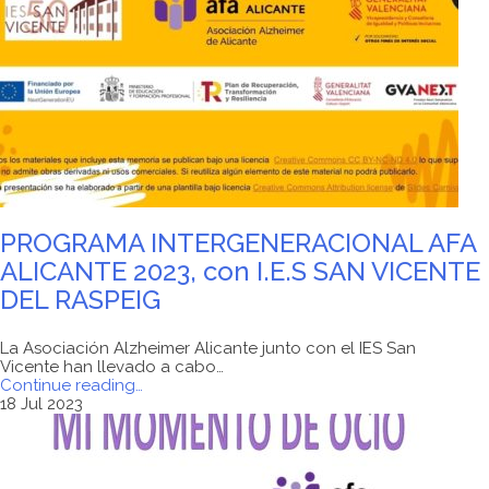
Sanidad
Universal
y
Salud
Pública
a
AFA
Alicante
a
través
de
la
Convocatoria
PROGRAMA INTERGENERACIONAL AFA
de
Ayuda
ALICANTE 2023, con I.E.S SAN VICENTE
Mutua
DEL RASPEIG
y
Autoayuda
para
La Asociación Alzheimer Alicante junto con el IES San
entidades
Vicente han llevado a cabo…
sin
"PROGRAMA
Continue reading
…
ánimo
INTERGENERACIONAL
18 Jul 2023
ejercicio
AFA
2023."
ALICANTE
2023,
con