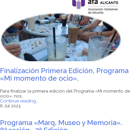
I.E.S
SAN
VICENTE
DEL
RASPEIG"
Finalización Primera Edición, Programa
«Mi momento de ocio».
Para finalizar la primera edición del Programa «Mi momento de
ocio», nos…
"Finalización
Continue reading
…
Primera
6 Jul 2023
Edición,
Programa
«Mi
Programa «Marq, Museo y Memoria».
momento