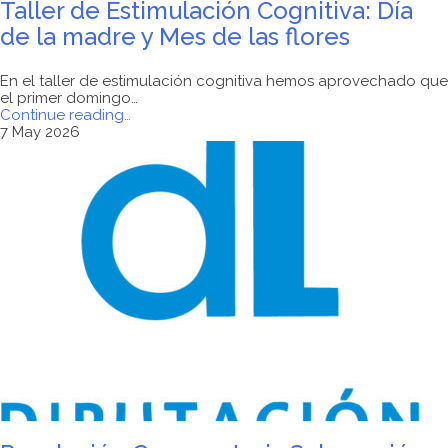
Taller de Estimulación Cognitiva: Día
de la madre y Mes de las flores
En el taller de estimulación cognitiva hemos aprovechado que
el primer domingo…
"Taller
Continue reading
…
de
7 May 2026
Estimulación
Cognitiva:
Día
de
la
madre
y
Mes
de
las
flores"