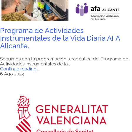
actividades
de
promoción
de
la
convivencia
Programa de Actividades
a
través
Instrumentales de la Vida Diaria AFA
del
Alicante.
ocio
y
tiempo
Seguimos con la programación terapéutica del Programa de
libre."
Actividades Instrumentales de la…
"Programa
Continue reading
…
de
6 Ago 2023
Actividades
Instrumentales
de
la
Vida
Diaria
AFA
Alicante."