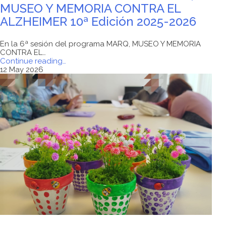
MUSEO Y MEMORIA CONTRA EL
ALZHEIMER 10ª Edición 2025-2026
En la 6ª sesión del programa MARQ, MUSEO Y MEMORIA
CONTRA EL…
"6ª
Continue reading
…
SESIÓN
12 May 2026
DEL
PROGRAMA
MARQ,
MUSEO
Y
MEMORIA
CONTRA
EL
ALZHEIMER
10ª
Edición
2025-
2026"