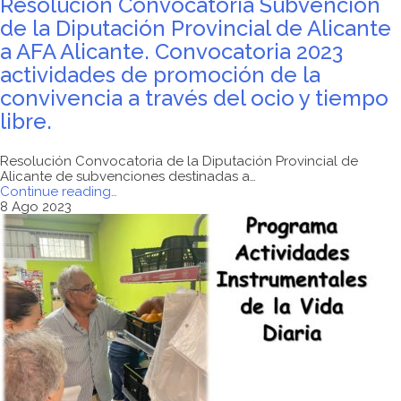
Resolución Convocatoria Subvención
de la Diputación Provincial de Alicante
a AFA Alicante. Convocatoria 2023
actividades de promoción de la
convivencia a través del ocio y tiempo
libre.
Resolución Convocatoria de la Diputación Provincial de
Alicante de subvenciones destinadas a…
"Resolución
Continue reading
…
Convocatoria
8 Ago 2023
Subvención
de
la
Diputación
Provincial
de
Alicante
a
AFA
Alicante.
Convocatoria
2023