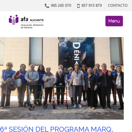
965 265 070
657 915 879
CONTACTO
Skip to content
AFA site naviga
Menu
6ª SESIÓN DEL PROGRAMA MARQ,