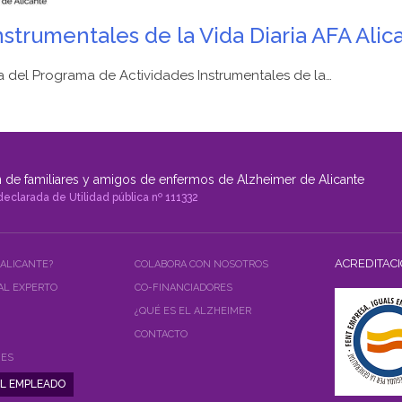
strumentales de la Vida Diaria AFA Alic
 del Programa de Actividades Instrumentales de la…
 de familiares y amigos de enfermos de Alzheimer de Alicante
declarada de Utilidad pública nº 111332
ACREDITAC
 ALICANTE?
COLABORA CON NOSOTROS
AL EXPERTO
CO-FINANCIADORES
¿QUÉ ES EL ALZHEIMER
CONTACTO
NES