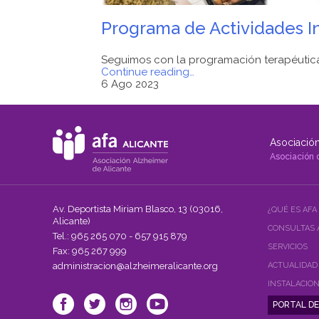
Programa de Actividades In
Seguimos con la programación terapéutica
"Programa
Continue reading
…
de
6 Ago 2023
Actividades
Instrumentales
de
la
Asociación
Vida
Diaria
Asociación 
AFA
Alicante."
Av. Deportista Miriam Blasco, 13 (03016,
¿QUÉ ES AFA
Alicante)
CONSULTAS 
Tel.: 965 265 070 - 657 915 879
SERVICIOS
Fax: 965 267 999
administracion@alzheimeralicante.org
ACTUALIDAD
INSTALACIO