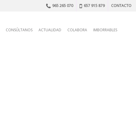
965 265 070
657 915 879
CONTACTO
n
CONSÚLTANOS
ACTUALIDAD
COLABORA
IMBORRABLES