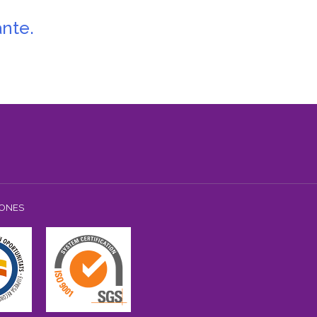
ante.
IONES