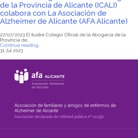
de la Provincia de Alicante (ICALI)
colabora con La Asociación de
Alzheimer de Alicante (AFA Alicante)
27/07/2023 El Ilustre Colegio Oficial de la Abogacía de la
Provincia de…
"El
Continue reading
…
Ilustre
31 Jul 2023
Colegio
Oficial
de
la
Abogacía
de
la
Provincia
de
Alicante
Asociación de familiares y amigos de enfermos de
(ICALI)
Alzheimer de Alicante
colabora
Asociación declarada de Utilidad pública nº 111332
con
La
Asociación
de