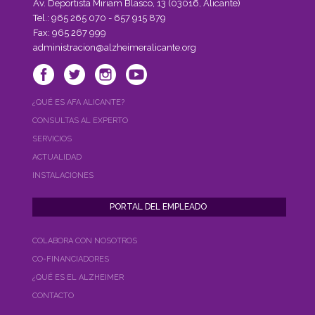
Alzheimer
Av. Deportista Miriam Blasco, 13 (03016, Alicante)
de
Tel.: 965 265 070 - 657 915 879
Alicante
Fax: 965 267 999
(AFA
administracion@alzheimeralicante.org
Alicante)"
¿QUÉ ES AFA ALICANTE?
CONSULTAS AL EXPERTO
SERVICIOS
ACTUALIDAD
INSTALACIONES
COLABORA CON NOSOTROS
CO-FINANCIADORES
¿QUÉ ES EL ALZHEIMER
CONTACTO