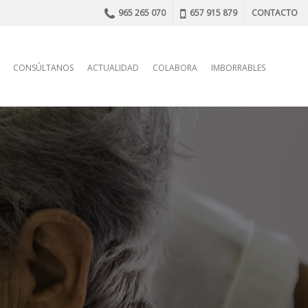
965 265 070
657 915 879
CONTACTO
n
CONSÚLTANOS
ACTUALIDAD
COLABORA
IMBORRABLES