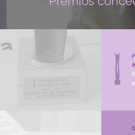
Premios conce
P
I
E
I
I