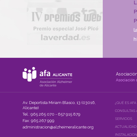
L
P
P
l
h
Asociación
Asociación 
Av. Deportista Miriam Blasco, 13 (03016,
¿QUÉ ES AFA
Alicante)
CONSULTAS 
Tel.: 965 265 070 - 657 915 879
SERVICIOS
Fax: 965 267 999
administracion@alzheimeralicante.org
ACTUALIDAD
INSTALACIO