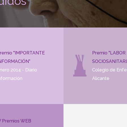
didos
remio "IMPORTANTE
Premio "LABOR
NFORMACIÓN”
SOCIOSANITARI
nero 2014 - Diario
Colegio de Enfe
nformación
Alicante
V Premios WEB