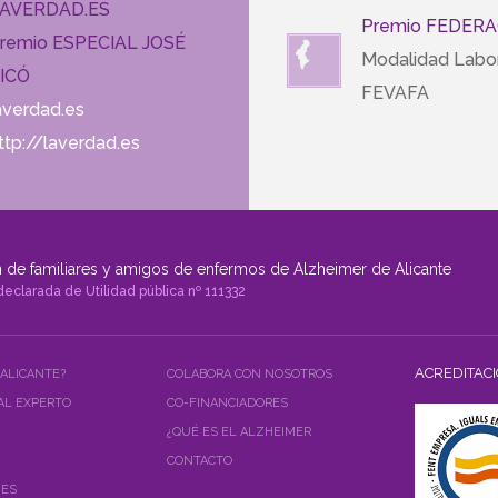
AVERDAD.ES
Premio FEDERA
remio ESPECIAL JOSÉ
Modalidad Labor
ICÓ
FEVAFA
averdad.es
ttp://laverdad.es
 de familiares y amigos de enfermos de Alzheimer de Alicante
declarada de Utilidad pública nº 111332
ACREDITAC
 ALICANTE?
COLABORA CON NOSOTROS
AL EXPERTO
CO-FINANCIADORES
¿QUÉ ES EL ALZHEIMER
CONTACTO
NES