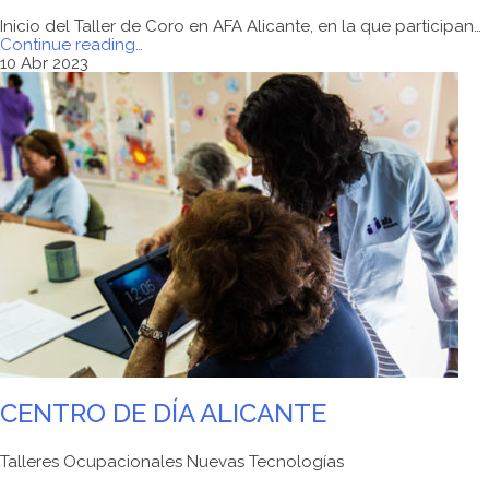
Inicio del Taller de Coro en AFA Alicante, en la que participan…
"Taller
Continue reading
…
de
10 Abr 2023
Coro
en
AFA
Alicante.
2023"
CENTRO DE DÍA ALICANTE
Talleres Ocupacionales Nuevas Tecnologías