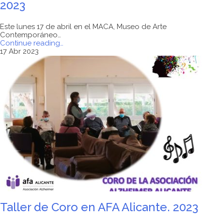
2023
Este lunes 17 de abril en el MACA, Museo de Arte
Contemporáneo…
"PROGRAMA
Continue reading
…
«REMINISCENCIAS.
17 Abr 2023
ARTE
Y
CULTURA
CONTRA
EL
ALZHEIMER»
2023"
Taller de Coro en AFA Alicante. 2023