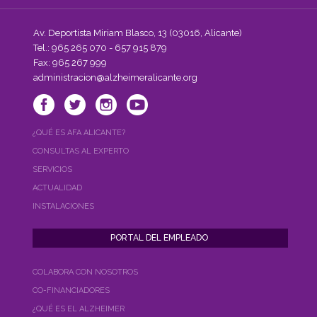
Av. Deportista Miriam Blasco, 13 (03016, Alicante)
Tel.: 965 265 070 - 657 915 879
Fax: 965 267 999
administracion@alzheimeralicante.org
¿QUÉ ES AFA ALICANTE?
CONSULTAS AL EXPERTO
SERVICIOS
ACTUALIDAD
INSTALACIONES
COLABORA CON NOSOTROS
CO-FINANCIADORES
¿QUÉ ES EL ALZHEIMER